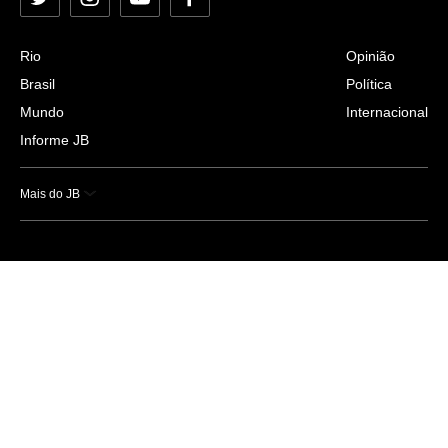
Twitter
Instagram
YouTube
Facebook
Rio
Opinião
Brasil
Política
Mundo
Internacional
Informe JB
Mais do JB
Esportes
Saúde
Ciência e Tecnologia
Caderno B
Colunistas
Economia
Empresas e Negócios