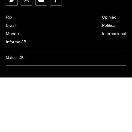
Twitter
Instagram
YouTube
Facebook
Rio
Opinião
Brasil
Política
Mundo
Internacional
Informe JB
Mais do JB
Esportes
Saúde
Ciência e Tecnologia
Caderno B
Colunistas
Economia
Empresas e Negócios