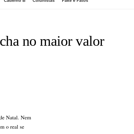
Caderno B
Colunistas
Fake e Fatos
echa no maior valor
 de Natal. Nem
m o real se