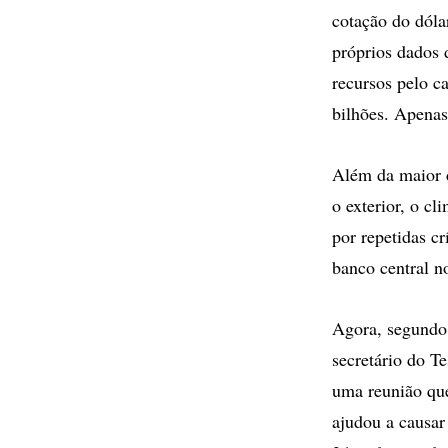
cotação do dóla
próprios dados 
recursos pelo c
bilhões. Apenas
Além da maior d
o exterior, o c
por repetidas c
banco central n
Agora, segundo
secretário do T
uma reunião que
ajudou a causar