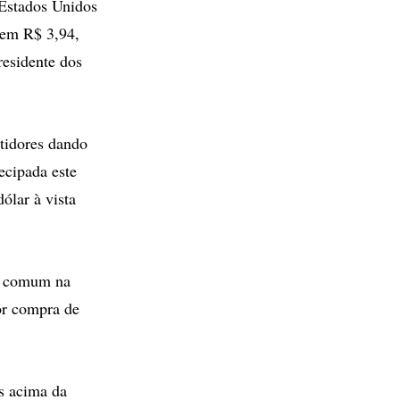
Estados Unidos
 em R$ 3,94,
residente dos
stidores dando
ecipada este
ólar à vista
 é comum na
or compra de
s acima da