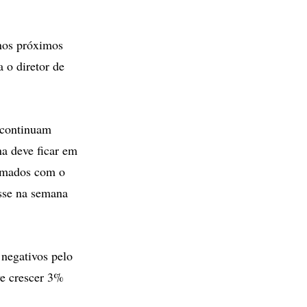
nos próximos
 o diretor de
 continuam
a deve ficar em
nimados com o
sse na semana
negativos pelo
ve crescer 3%