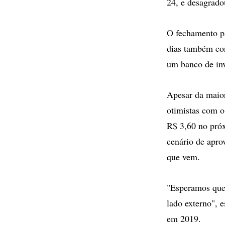
24, e desagrad
O fechamento pa
dias também cont
um banco de in
Apesar da maior
otimistas com o
R$ 3,60 no próx
cenário de apro
que vem.
"Esperamos que 
lado externo", 
em 2019.