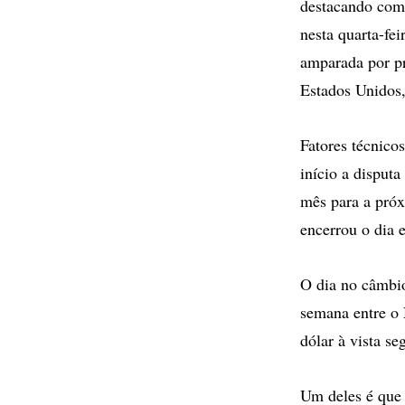
destacando com
nesta quarta-fe
amparada por pr
Estados Unidos
Fatores técnico
início a disput
mês para a próxi
encerrou o dia 
O dia no câmbi
semana entre o 
dólar à vista se
Um deles é que 