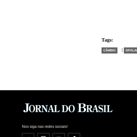
Tags:
|
CÂMBIO
DPOLA
Nos siga nas redes sociais!