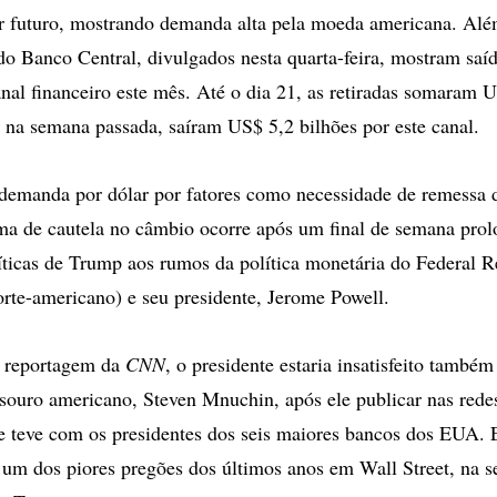
r futuro, mostrando demanda alta pela moeda americana. Alé
do Banco Central, divulgados nesta quarta-feira, mostram saíd
anal financeiro este mês. Até o dia 21, as retiradas somaram 
 na semana passada, saíram US$ 5,2 bilhões por este canal.
emanda por dólar por fatores como necessidade de remessa d
lima de cautela no câmbio ocorre após um final de semana pr
ríticas de Trump aos rumos da política monetária do Federal R
orte-americano) e seu presidente, Jerome Powell.
 reportagem da
CNN
, o presidente estaria insatisfeito també
esouro americano, Steven Mnuchin, após ele publicar nas redes
 teve com os presidentes dos seis maiores bancos dos EUA. 
 um dos piores pregões dos últimos anos em Wall Street, na s