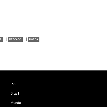
|
|
R
MERCADO
MOEDA
Rio
Esportes
Brasil
Saúde
Mundo
Ciência e Tecnologia