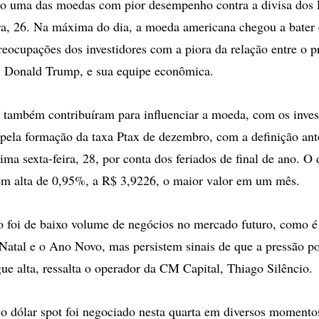
o uma das moedas com pior desempenho contra a divisa dos 
ira, 26. Na máxima do dia, a moeda americana chegou a bater
eocupações dos investidores com a piora da relação entre o p
, Donald Trump, e sua equipe econômica.
s também contribuíram para influenciar a moeda, com os inve
a pela formação da taxa Ptax de dezembro, com a definição ant
ma sexta-feira, 28, por conta dos feriados de final de ano. O d
em alta de 0,95%, a R$ 3,9226, o maior valor em um mês.
o foi de baixo volume de negócios no mercado futuro, como
Natal e o Ano Novo, mas persistem sinais de que a pressão p
gue alta, ressalta o operador da CM Capital, Thiago Silêncio.
o dólar spot foi negociado nesta quarta em diversos momento