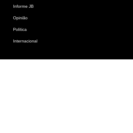
Informe JB
Caderno B
Opinião
Colunistas
Política
Economia
Internacional
Empresas e Negócios