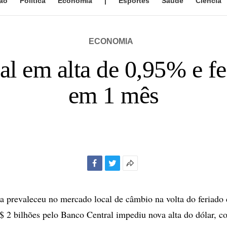
ão
Política
Economia
|
Esportes
Saúde
Ciência
ECONOMIA
al em alta de 0,95% e f
em 1 mês
Facebook
Twitter
Mais
opções
de
a prevaleceu no mercado local de câmbio na volta do feriado
compartilhamento
$ 2 bilhões pelo Banco Central impediu nova alta do dólar, co