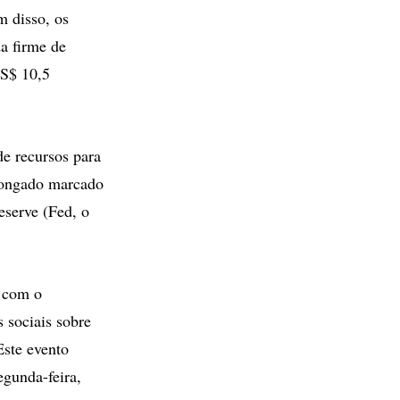
m disso, os
a firme de
US$ 10,5
e recursos para
olongado marcado
eserve (Fed, o
m com o
 sociais sobre
Este evento
egunda-feira,