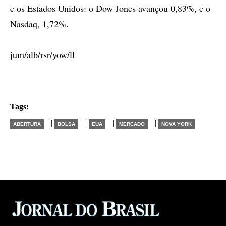
e os Estados Unidos: o Dow Jones avançou 0,83%, e o
Nasdaq, 1,72%.
jum/alb/rsr/yow/ll
Tags:
|
|
|
|
ABERTURA
BOLSA
EUA
MERCADO
NOVA YORK