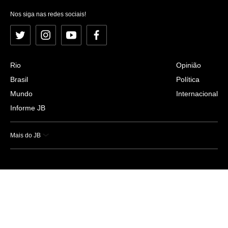
Nos siga nas redes sociais!
Twitter
Instagram
YouTube
Facebook
Rio
Opinião
Brasil
Política
Mundo
Internacional
Informe JB
Mais do JB
Esportes
Saúde
Ciência e Tecnologia
Caderno B
Colunistas
Economia