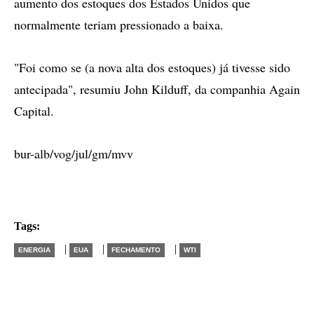
aumento dos estoques dos Estados Unidos que
normalmente teriam pressionado a baixa.
"Foi como se (a nova alta dos estoques) já tivesse sido
antecipada", resumiu John Kilduff, da companhia Again
Capital.
bur-alb/vog/jul/gm/mvv
Tags:
|
|
|
ENERGIA
EUA
FECHAMENTO
WTI