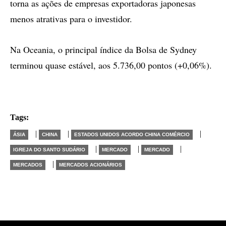
torna as ações de empresas exportadoras japonesas
menos atrativas para o investidor.
Na Oceania, o principal índice da Bolsa de Sydney
terminou quase estável, aos 5.736,00 pontos (+0,06%).
Tags:
|
|
|
ÁSIA
CHINA
ESTADOS UNIDOS ACORDO CHINA COMÉRCIO
|
|
|
IGREJA DO SANTO SUDÁRIO
MERCADO
MERCADO
|
MERCADOS
MERCADOS ACIONÁRIOS