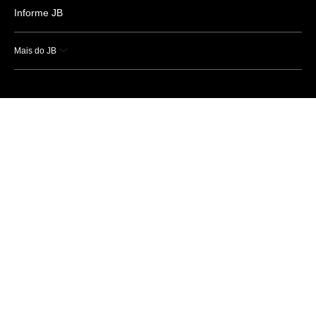
Informe JB
Mais do JB
Esportes
Saúde
Ciência e Tecnologia
Caderno B
Colunistas
Economia
Empresas e Negócios