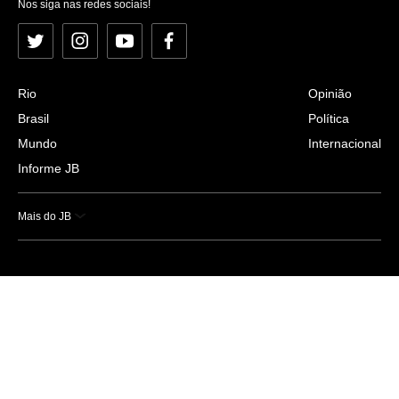
Nos siga nas redes sociais!
Twitter
Instagram
YouTube
Facebook
Rio
Opinião
Brasil
Política
Mundo
Internacional
Informe JB
Mais do JB
Esportes
Saúde
Ciência e Tecnologia
Caderno B
Colunistas
Economia
Empresas e Negócios