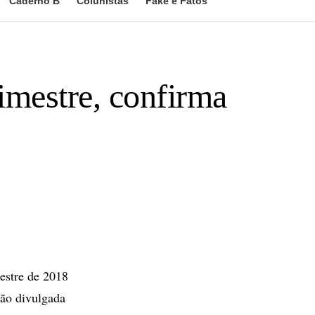
Caderno B
Colunistas
Fake e Fatos
imestre, confirma
estre de 2018
são divulgada