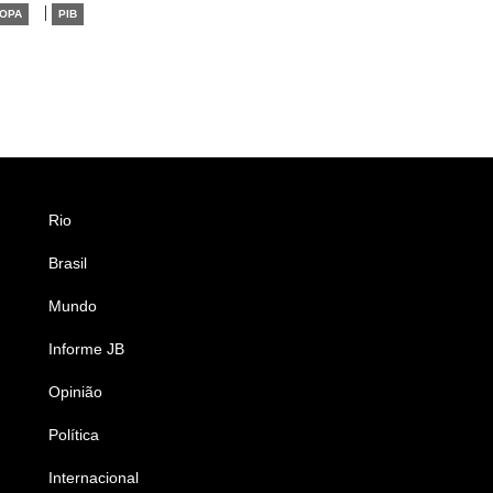
|
OPA
PIB
Rio
Esportes
Brasil
Saúde
Mundo
Ciência e Tecnologia
Informe JB
Caderno B
Opinião
Colunistas
Política
Economia
Internacional
Empresas e Negócios