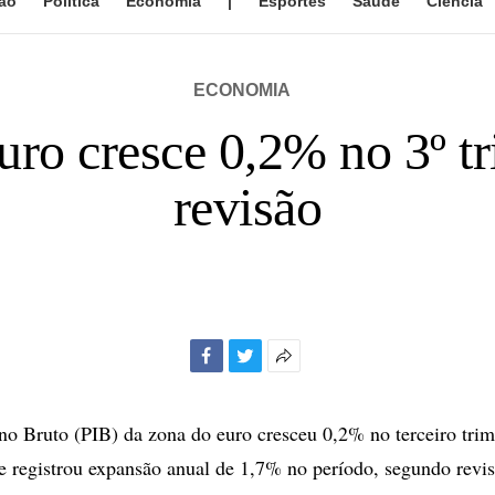
ão
Política
Economia
|
Esportes
Saúde
Ciência
ECONOMIA
uro cresce 0,2% no 3º tr
revisão
Facebook
Twitter
Mais
opções
de
no Bruto (PIB) da zona do euro cresceu 0,2% no terceiro trim
compartilhamento
e registrou expansão anual de 1,7% no período, segundo revi