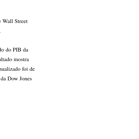
 Wall Street
.
ado do PIB da
ultado mostra
nualizado foi de
s da Dow Jones