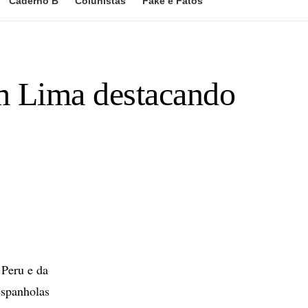
Caderno B
Colunistas
Fake e Fatos
m Lima destacando
 Peru e da
espanholas