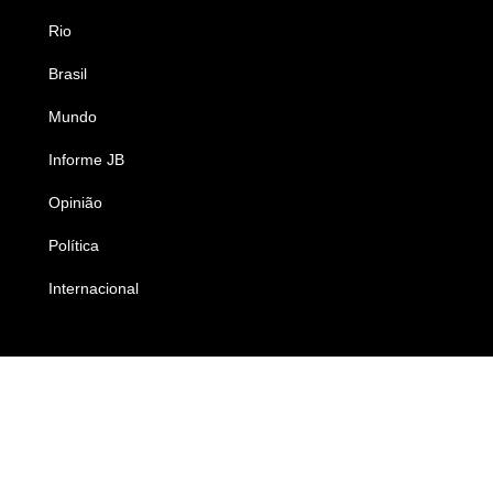
Rio
Esportes
Brasil
Saúde
Mundo
Ciência e Tecnologia
Informe JB
Caderno B
Opinião
Colunistas
Política
Economia
Internacional
Empresas e Negócios