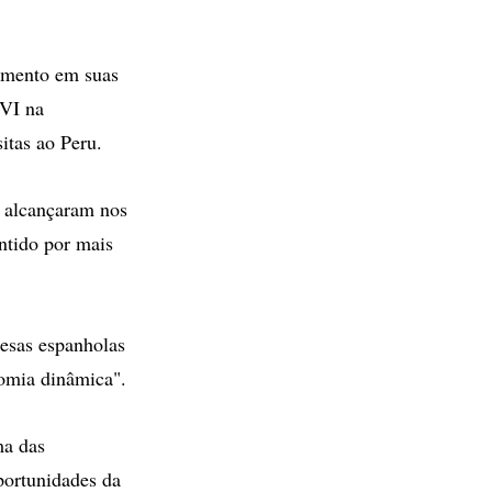
cimento em suas
 VI na
itas ao Peru.
s alcançaram nos
ntido por mais
resas espanholas
nomia dinâmica".
ma das
oportunidades da