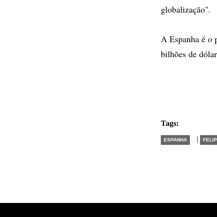
globalização".
A Espanha é o p
bilhões de dólar
Tags:
|
ESPANHA
FELIP