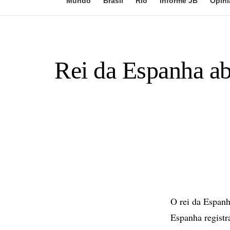
Mundo
Brasil
Rio
Informe JB
Opini
Rei da Espanha a
O rei da Espanh
Espanha registr