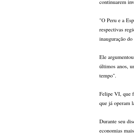
continuarem inv
"O Peru e a Esp
respectivas reg
inauguração do 
Ele argumentou 
últimos anos, u
tempo".
Felipe VI, que 
que já operam l
Durante seu dis
economias mais 