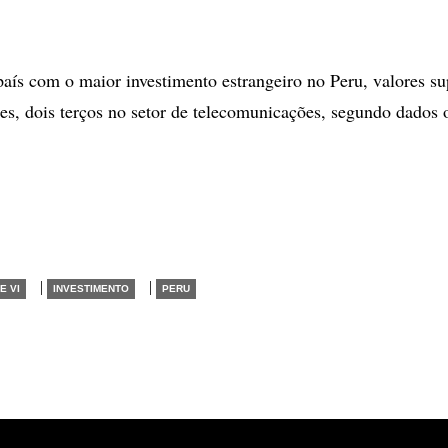
aís com o maior investimento estrangeiro no Peru, valores su
es, dois terços no setor de telecomunicações, segundo dados o
|
|
E VI
INVESTIMENTO
PERU