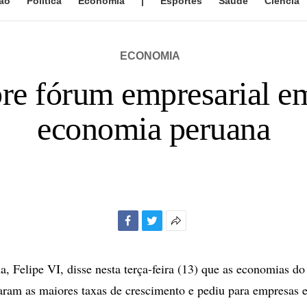
ão
Política
Economia
|
Esportes
Saúde
Ciência
ECONOMIA
bre fórum empresarial e
economia peruana
Facebook
Twitter
Mais
opções
de
a, Felipe VI, disse nesta terça-feira (13) que as economias do
compartilhamento
aram as maiores taxas de crescimento e pediu para empresas 