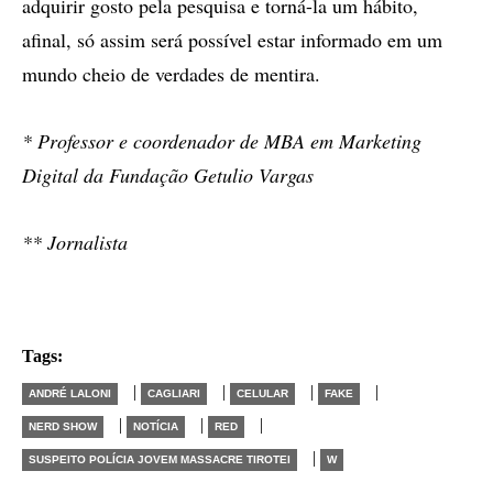
adquirir gosto pela pesquisa e torná-la um hábito,
afinal, só assim será possível estar informado em um
mundo cheio de verdades de mentira.
* Professor e coordenador de MBA em Marketing
Digital da Fundação Getulio Vargas
** Jornalista
Tags:
|
|
|
|
ANDRÉ LALONI
CAGLIARI
CELULAR
FAKE
|
|
|
NERD SHOW
NOTÍCIA
RED
|
SUSPEITO POLÍCIA JOVEM MASSACRE TIROTEI
W