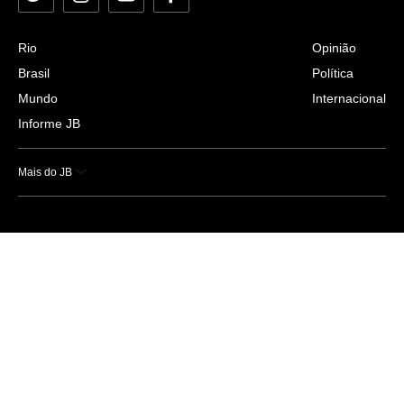
Rio
Opinião
Brasil
Política
Mundo
Internacional
Informe JB
Mais do JB
Esportes
Saúde
Ciência e Tecnologia
Caderno B
Colunistas
Economia
Empresas e Negócios