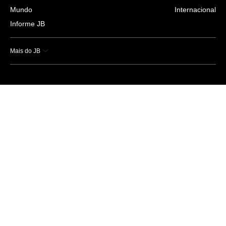
Mundo
Internacional
Informe JB
Mais do JB
Esportes
Saúde
Ciência e Tecnologia
Caderno B
Colunistas
Economia
Empresas e Negócios