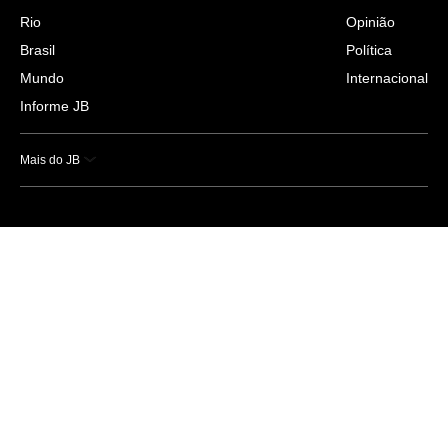
Rio
Opinião
Brasil
Política
Mundo
Internacional
Informe JB
Mais do JB
Esportes
Saúde
Ciência e Tecnologia
Caderno B
Colunistas
Economia
Empresas e Negócios