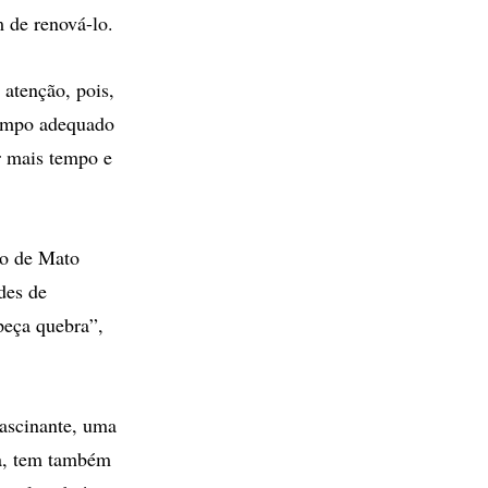
m de renová-lo.
atenção, pois,
tempo adequado
r mais tempo e
do de Mato
des de
peça quebra”,
fascinante, uma
la, tem também