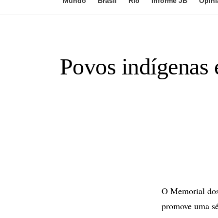
Mundo
Brasil
Rio
Informe JB
Opini
Povos indígenas 
O Memorial dos 
promove uma sér