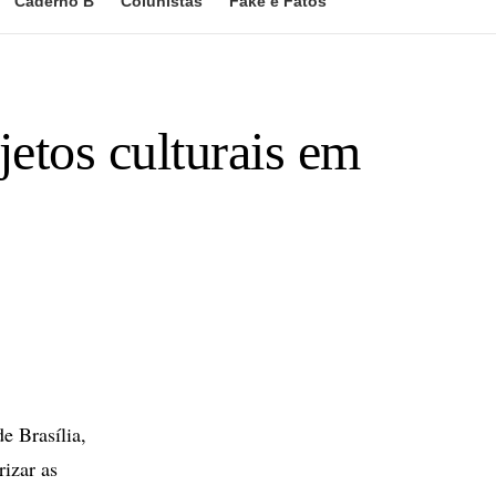
Caderno B
Colunistas
Fake e Fatos
etos culturais em
e Brasília,
rizar as