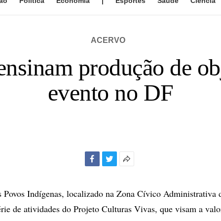
ão
Política
Economia
|
Esportes
Saúde
Ciência
ACERVO
ensinam produção de obj
evento no DF
Facebook
Twitter
Mais
opções
de
Povos Indígenas, localizado na Zona Cívico Administrativa d
compartilhamento
ie de atividades do Projeto Culturas Vivas, que visam a valo