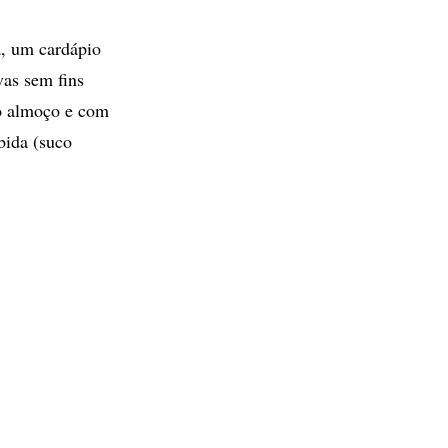
a, um cardápio
vas sem fins
 no almoço e com
bida (suco