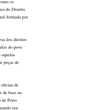
 como os
ura do Distrito
tal formada por
sa dos direitos
afias do povo
o aquelas
de peças de
 oficina de
e de base na
o de Porto
quando seu