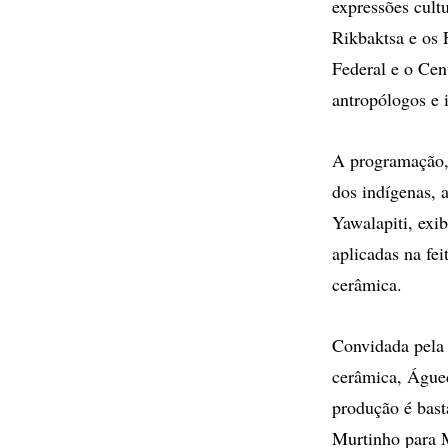
expressões cultu
Rikbaktsa e os F
Federal e o Cen
antropólogos e i
A programação, 
dos indígenas, a
Yawalapiti, exib
aplicadas na fe
cerâmica.
Convidada pela 
cerâmica, Águed
produção é bast
Murtinho para M