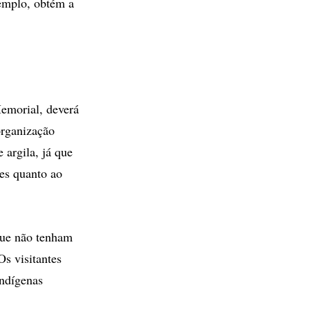
xemplo, obtém a
Memorial, deverá
organização
 argila, já que
ões quanto ao
 que não tenham
Os visitantes
indígenas