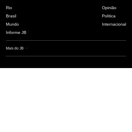
Rio
Opinião
Brasil
Política
Mundo
Internacional
Informe JB
Mais do JB
Esportes
Saúde
Ciência e Tecnologia
Caderno B
Colunistas
Economia
Empresas e Negócios