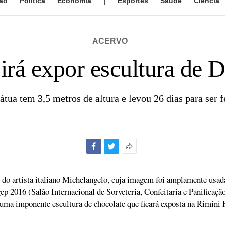
ão
Política
Economia
|
Esportes
Saúde
Ciência
ACERVO
irá expor escultura de 
átua tem 3,5 metros de altura e levou 26 dias para ser f
Facebook
Twitter
Mais
opções
de
i do artista italiano Michelangelo, cuja imagem foi amplamente usa
compartilhamento
ep 2016 (Salão Internacional de Sorveteria, Confeitaria e Panificação
ma imponente escultura de chocolate que ficará exposta na Rimini F