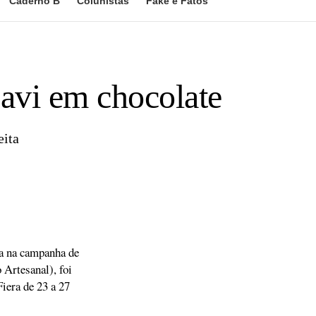
Caderno B
Colunistas
Fake e Fatos
Davi em chocolate
eita
da na campanha de
 Artesanal), foi
iera de 23 a 27