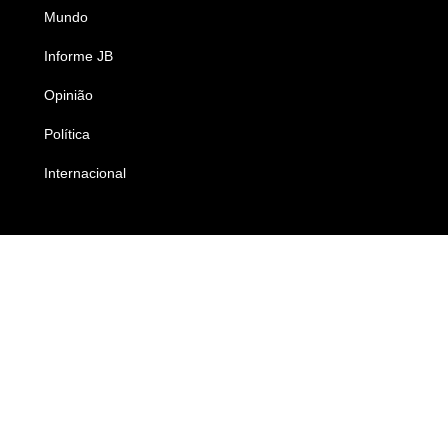
Mundo
Ciência e Tecnologia
Informe JB
Caderno B
Opinião
Colunistas
Política
Economia
Internacional
Empresas e Negócios