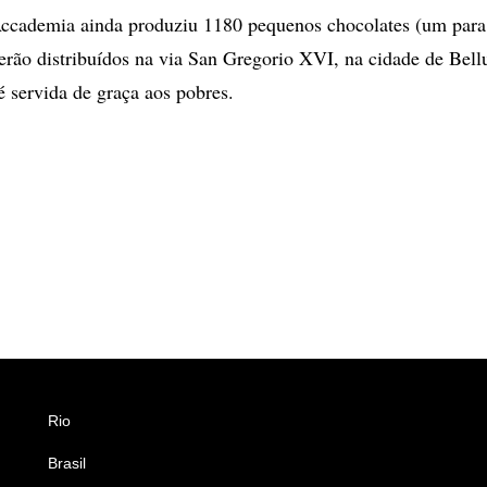
ccademia ainda produziu 1180 pequenos chocolates (um para
serão distribuídos na via San Gregorio XVI, na cidade de Bell
é servida de graça aos pobres.
Rio
Esportes
Brasil
Saúde