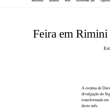
Mundo
Brasil
Rio
Informe JB
Opini
Feira em Rimini 
Est
A estátua de Dav
divulgação do Sig
transformada em u
deste mês.