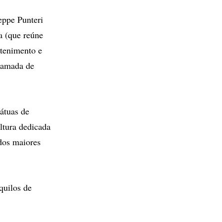
eppe Punteri
a (que reúne
etenimento e
 camada de
tátuas de
ltura dedicada
dos maiores
quilos de