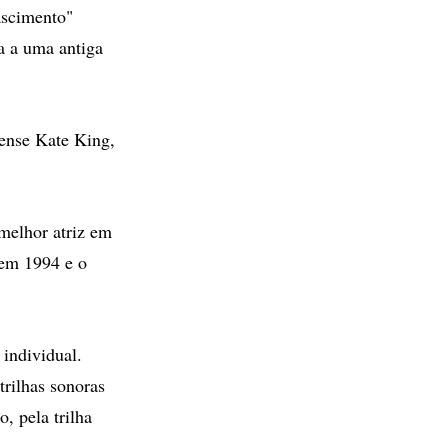
ascimento"
a a uma antiga
ense Kate King,
 melhor atriz em
 em 1994 e o
individual.
trilhas sonoras
, pela trilha