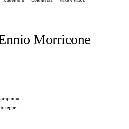
Caderno B
Colunistas
Fake e Fatos
Ennio Morricone
 campanha
Giuseppe