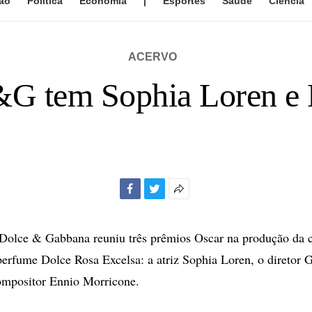
ão
Política
Economia
|
Esportes
Saúde
Ciência
ACERVO
&G tem Sophia Loren e 
Facebook
Twitter
Mais
opções
de
a Dolce & Gabbana reuniu três prêmios Oscar na produção da
compartilhamento
 perfume Dolce Rosa Excelsa: a atriz Sophia Loren, o diretor 
 compositor Ennio Morricone.