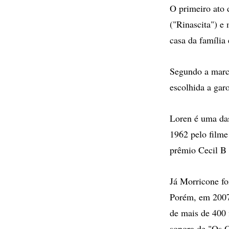
O primeiro ato 
("Rinascita") e
casa da famíli
Segundo a marca
escolhida a ga
Loren é uma das
1962 pelo filme
prêmio Cecil 
Já Morricone fo
Porém, em 2007,
de mais de 400 
sonora de "Os 