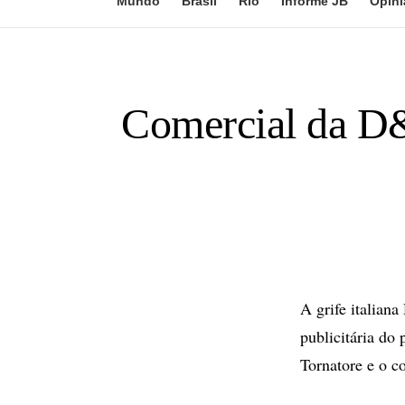
Mundo
Brasil
Rio
Informe JB
Opini
Comercial da D
A grife italian
publicitária do
Tornatore e o