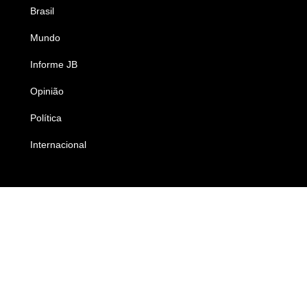
Brasil
Saúde
Mundo
Ciência e Tecnologia
Informe JB
Caderno B
Opinião
Colunistas
Política
Economia
Internacional
Empresas e Negócios