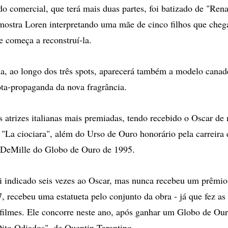
do comercial, que terá mais duas partes, foi batizado de "Ren
 mostra Loren interpretando uma mãe de cinco filhos que cheg
a e começa a reconstruí-la.
, ao longo dos três spots, aparecerá também a modelo canad
rota-propaganda da nova fragrância.
 atrizes italianas mais premiadas, tendo recebido o Oscar de
 "La ciociara", além do Urso de Ouro honorário pela carreira
B DeMille do Globo de Ouro de 1995.
i indicado seis vezes ao Oscar, mas nunca recebeu um prêmio 
 recebeu uma estatueta pelo conjunto da obra - já que fez as 
filmes. Ele concorre neste ano, após ganhar um Globo de Ouro
Oito Odiados", de Quentin Tarantino.