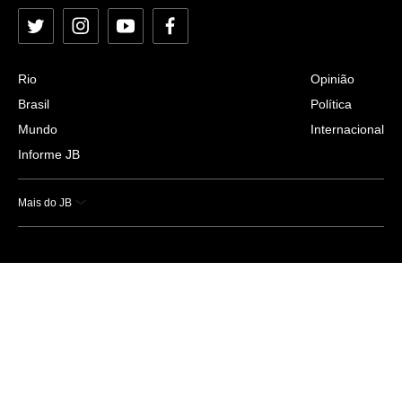
Twitter
Instagram
YouTube
Facebook
Rio
Opinião
Brasil
Política
Mundo
Internacional
Informe JB
Mais do JB
Esportes
Saúde
Ciência e Tecnologia
Caderno B
Colunistas
Economia
Empresas e Negócios