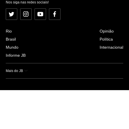
Nos siga nas redes sociais!
Twitter
Instagram
YouTube
Facebook
Rio
Opinião
Brasil
Política
Mundo
Internacional
Informe JB
Mais do JB
Esportes
Saúde
Ciência e Tecnologia
Caderno B
Colunistas
Economia
Empresas e Negócios