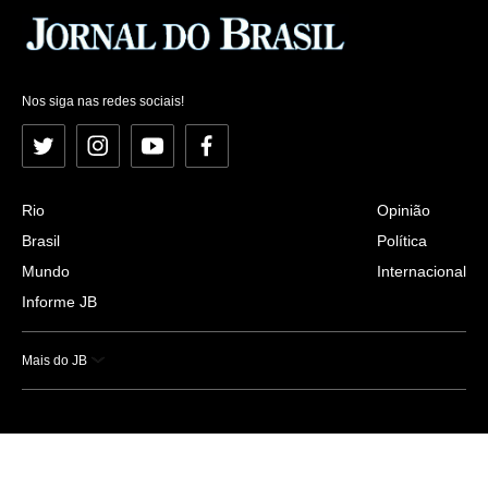
Nos siga nas redes sociais!
Twitter
Instagram
YouTube
Facebook
Rio
Opinião
Brasil
Política
Mundo
Internacional
Informe JB
Mais do JB
Esportes
Saúde
Ciência e Tecnologia
Caderno B