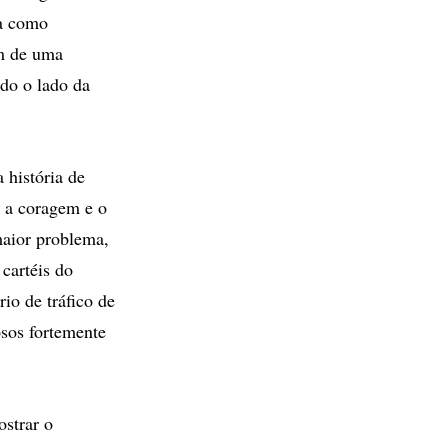
na como
am de uma
ndo o lado da
 história de
m a coragem e o
maior problema,
cartéis do
io de tráfico de
osos fortemente
strar o