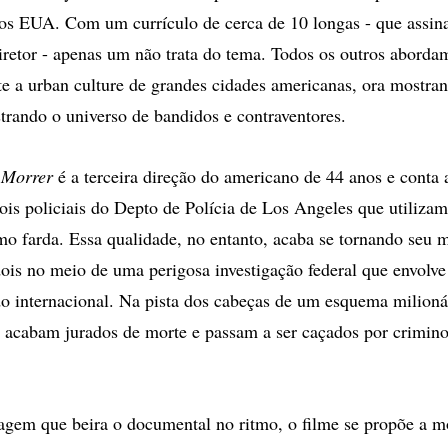
dos EUA. Com um currículo de cerca de 10 longas - que assi
 diretor - apenas um não trata do tema. Todos os outros abord
te a urban culture de grandes cidades americanas, ora mostra
strando o universo de bandidos e contraventores.
 Morrer
é a terceira direção do americano de 44 anos e conta a
ois policiais do Depto de Polícia de Los Angeles que utiliza
mo farda. Essa qualidade, no entanto, acaba se tornando seu 
dois no meio de uma perigosa investigação federal que envolve 
o internacional. Na pista dos cabeças de um esquema milionár
s acabam jurados de morte e passam a ser caçados por crimin
em que beira o documental no ritmo, o filme se propõe a mo