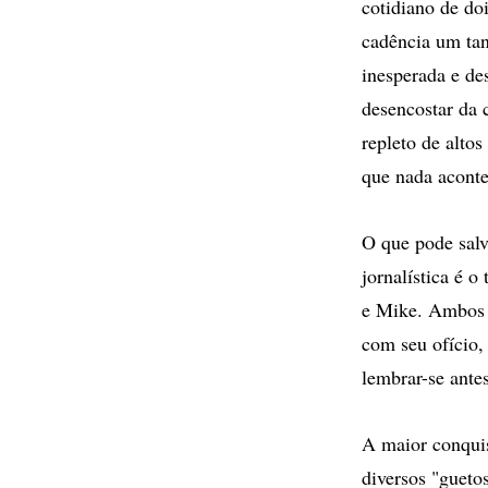
cotidiano de do
cadência um tan
inesperada e de
desencostar da 
repleto de alto
que nada aconte
O que pode salv
jornalística é 
e Mike. Ambos s
com seu ofício,
lembrar-se antes
A maior conquist
diversos "gueto