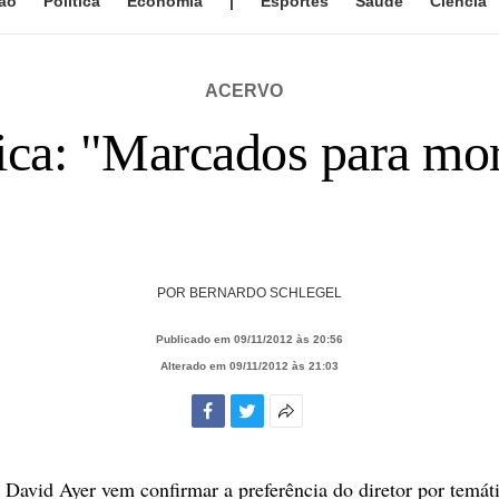
ão
Política
Economia
|
Esportes
Saúde
Ciência
ACERVO
tica: "Marcados para mor
POR
BERNARDO SCHLEGEL
Publicado em 09/11/2012 às 20:56
Alterado em 09/11/2012 às 21:03
Facebook
Twitter
Mais
opções
de
 David Ayer vem confirmar a preferência do diretor por temáti
compartilhamento