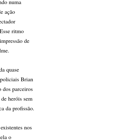
tando numa
de ação
ectador
 Esse ritmo
 impressão de
ilme.
da quase
policiais Brian
 dos parceiros
 de heróis sem
ca da profissão.
 existentes nos
ela o