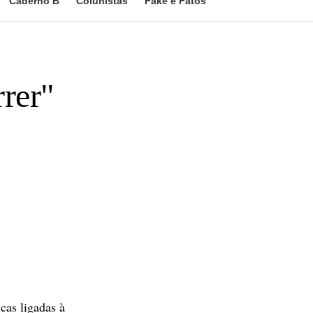
Caderno B
Colunistas
Fake e Fatos
rer"
cas ligadas à