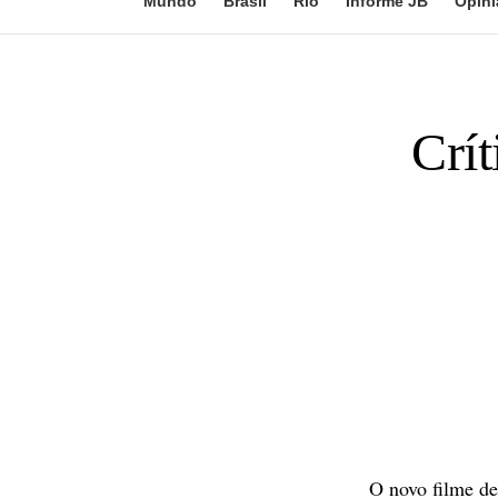
Mundo
Brasil
Rio
Informe JB
Opini
Crí
O novo filme de