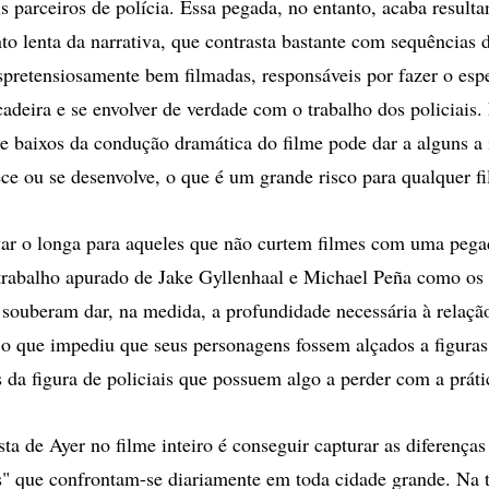
is parceiros de polícia. Essa pegada, no entanto, acaba resul
to lenta da narrativa, que contrasta bastante com sequências 
spretensiosamente bem filmadas, responsáveis por fazer o esp
cadeira e se envolver de verdade com o trabalho dos policiais.
s e baixos da condução dramática do filme pode dar a alguns a
ce ou se desenvolve, o que é um grande risco para qualquer f
ar o longa para aqueles que não curtem filmes com uma pega
o trabalho apurado de Jake Gyllenhaal e Michael Peña como os 
ouberam dar, na medida, a profundidade necessária à relação
 o que impediu que seus personagens fossem alçados a figuras
 da figura de policiais que possuem algo a perder com a práti
a de Ayer no filme inteiro é conseguir capturar as diferenças
s" que confrontam-se diariamente em toda cidade grande. Na t