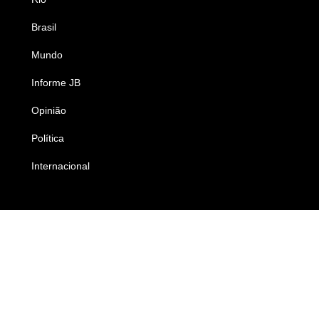
Brasil
Saúde
Mundo
Ciência e Tecnologia
Informe JB
Caderno B
Opinião
Colunistas
Política
Economia
Internacional
Empresas e Negócios