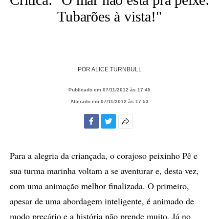
Tubarões à vista!"
POR
ALICE TURNBULL
Publicado em 07/11/2012 às 17:45
Alterado em 07/11/2012 às 17:53
Facebook
Twitter
Mais
opções
de
Para a alegria da criançada, o corajoso peixinho Pê e
compartilhamento
sua turma marinha voltam a se aventurar e, desta vez,
com uma animação melhor finalizada. O primeiro,
apesar de uma abordagem inteligente, é animado de
modo precário e a história não prende muito. Já no