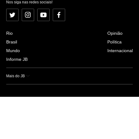
Nos siga nas redes sociais!
Twitter
Instagram
YouTube
Facebook
Rio
Opinião
Brasil
Política
Mundo
Internacional
Informe JB
Mais do JB
Esportes
Saúde
Ciência e Tecnologia
Caderno B
Colunistas
Economia
Empresas e Negócios