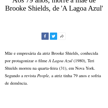
Brooke Shields, de 'A Lagoa Azul'
Facebook
Twitter
Mais
opções
de
Mãe e empresária da atriz Brooke Shields, conhecida
compartilhamento
por protagonizar o filme
A Lagoa Azul
(1980), Teri
Shields morreu na quarta-feira (31), em Nova York.
Segundo a revista
People,
a atriz tinha 79 anos e sofria
de demência.