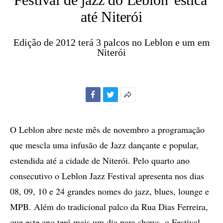
até Niterói
Edição de 2012 terá 3 palcos no Leblon e um em
Niterói
Facebook
Twitter
Mais
opções
de
O Leblon abre neste mês de novembro a programação
compartilhamento
que mescla uma infusão de Jazz dançante e popular,
estendida até a cidade de Niterói. Pelo quarto ano
consecutivo o Leblon Jazz Festival apresenta nos dias
08, 09, 10 e 24 grandes nomes do jazz, blues, lounge e
MPB. Além do tradicional palco da Rua Dias Ferreira,
que este ano terá mais um dia para shows, o Festival