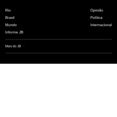
Rio
Opinião
Brasil
Política
Mundo
Internacional
Informe JB
Mais do JB
Esportes
Saúde
Ciência e Tecnologia
Caderno B
Colunistas
Economia
Empresas e Negócios