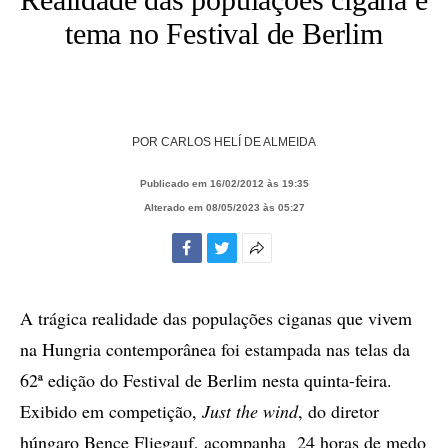
tema no Festival de Berlim
POR
CARLOS HELÍ DE ALMEIDA
Publicado em 16/02/2012 às 19:35
Alterado em 08/05/2023 às 05:27
Facebook
Twitter
Mais
opções
de
A trágica realidade das populações ciganas que vivem
compartilhamento
na Hungria contemporânea foi estampada nas telas da
62ª edição do Festival de Berlim nesta quinta-feira.
Exibido em competição,
Just the wind
, do diretor
húngaro Bence Fliegauf, acompanha 24 horas de medo