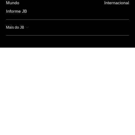
Mundo
Internacional
Informe JB
Mais do JB
Esportes
Saúde
Ciência e Tecnologia
Caderno B
Colunistas
Economia
Empresas e Negócios