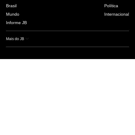
Brasil
Política
Mundo
Internacional
Informe JB
Mais do JB
Esportes
Saúde
Ciência e Tecnologia
Caderno B
Colunistas
Economia
Empresas e Negócios