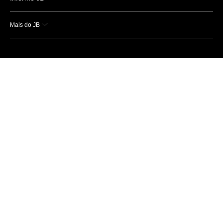
Mais do JB
Esportes
Saúde
Ciência e Tecnologia
Caderno B
Colunistas
Economia
Empresas e Negócios