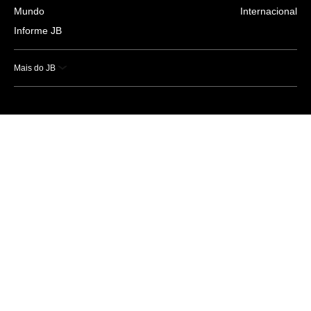
Mundo
Internacional
Informe JB
Mais do JB
Esportes
Saúde
Ciência e Tecnologia
Caderno B
Colunistas
Economia
Empresas e Negócios