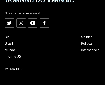
Nos siga nas redes sociais!
Twitter
Instagram
YouTube
Facebook
Rio
Opinião
Brasil
Política
Mundo
Internacional
Informe JB
Mais do JB
Esportes
Saúde
Ciência e Tecnologia
Caderno B
Colunistas