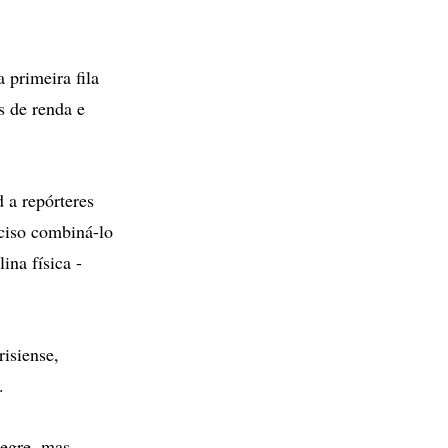
 primeira fila
s de renda e
 a repórteres
ciso combiná-lo
ina física -
isiense,
.
legre, mas