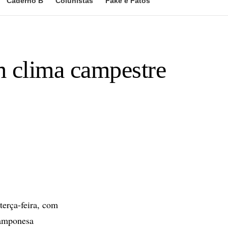
Caderno B
Colunistas
Fake e Fatos
m clima campestre
terça-feira, com
camponesa