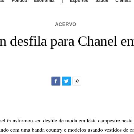
ão
Política
Economia
|
Esportes
Saúde
Ciência
ACERVO
en desfila para Chanel e
Facebook
Twitter
Mais
opções
de
compartilhamento
l transformou seu desfile de moda em festa campestre nesta 
tando com uma banda country e modelos usando vestidos de 