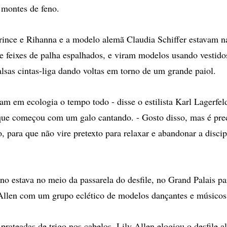
 montes de feno.
rince e Rihanna e a modelo alemã Claudia Schiffer estavam na
re feixes de palha espalhados, e viram modelos usando vestido
alsas cintas-liga dando voltas em torno de um grande paiol.
am em ecologia o tempo todo - disse o estilista Karl Lagerfeld
 que começou com um galo cantando. - Gosto disso, mas é pre
, para que não vire pretexto para relaxar e abandonar a discipl
o estava no meio da passarela do desfile, no Grand Palais par
Allen com um grupo eclético de modelos dançantes e músicos
prateadas de trigo nos cabelos, Lily Allen elogiou o desfile a