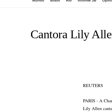
Mundo
Brasil
Rio
Informe JB
Opini
Cantora Lily All
REUTERS
PARIS - A Chane
Lily Allen can