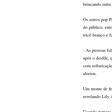
brincando entre
Os astros pop P
do público, ent
tricô branco e f
- As pessoas fal
após o desfile,
com sofisticação
alertou.
Um monte de fen
revelando Lily 
Usando espigas 