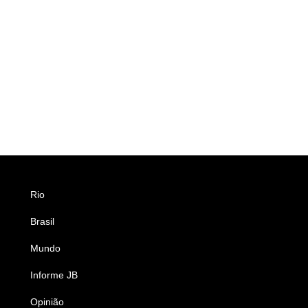
Rio
Esportes
Brasil
Saúde
Mundo
Ciência e Tecnologia
Informe JB
Caderno B
Opinião
Colunistas