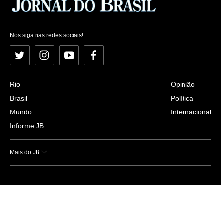
Nos siga nas redes sociais!
Twitter
Instagram
YouTube
Facebook
Rio
Opinião
Brasil
Política
Mundo
Internacional
Informe JB
Mais do JB
Esportes
Saúde
Ciência e Tecnologia
Caderno B