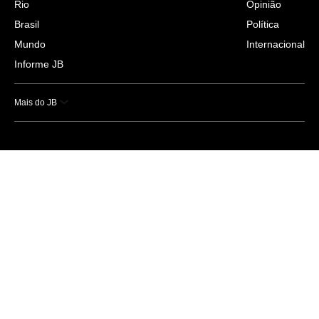
Rio
Opinião
Brasil
Política
Mundo
Internacional
Informe JB
Mais do JB
Esportes
Saúde
Ciência e Tecnologia
Caderno B
Colunistas
Economia
Empresas e Negócios