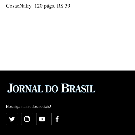
CosacNaify. 120 págs. R$ 39
Nos siga nas redes sociais!
Twitter
Instagram
YouTube
Facebook