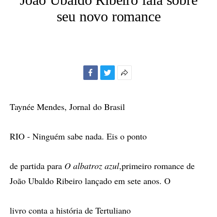
seu novo romance
Facebook
Twitter
Mais
opções
de
Taynée Mendes, Jornal do Brasil
compartilhamento
RIO - Ninguém sabe nada. Eis o ponto
de partida para
O albatroz azul
,primeiro romance de
João Ubaldo Ribeiro lançado em sete anos. O
livro conta a história de Tertuliano