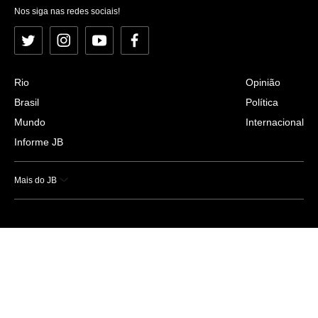
Nos siga nas redes sociais!
Twitter
Instagram
YouTube
Facebook
Rio
Opinião
Brasil
Política
Mundo
Internacional
Informe JB
Mais do JB
Esportes
Saúde
Ciência e Tecnologia
Caderno B
Colunistas
Economia