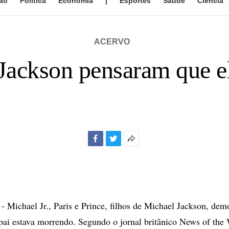
ão
Política
Economia
|
Esportes
Saúde
Ciência
ACERVO
Jackson pensaram que e
Facebook
Twitter
Mais
opções
de
compartilhamento
ichael Jr., Paris e Prince, filhos de Michael Jackson, dem
 pai estava morrendo. Segundo o jornal britânico News of the 