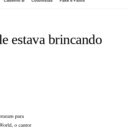
Caderno B
Colunistas
Fake e Fatos
le estava brincando
oraram para
World, o cantor