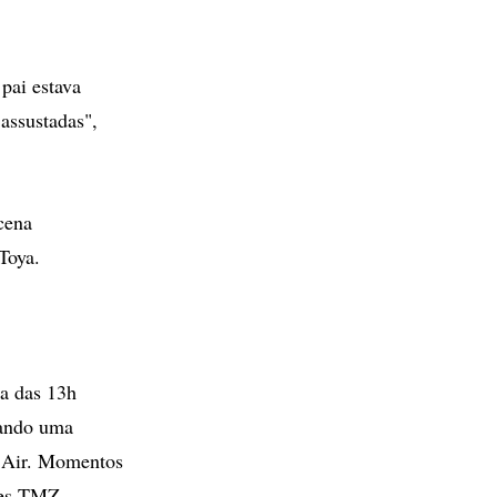
pai estava
assustadas",
 cena
Toya.
a das 13h
uando uma
l Air. Momentos
des TMZ