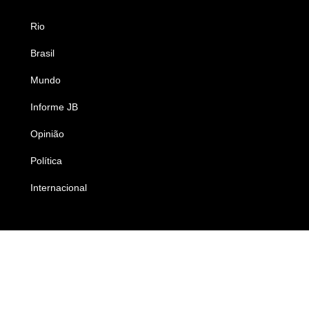
Rio
Esportes
Brasil
Saúde
Mundo
Ciência e Tecnologia
Informe JB
Caderno B
Opinião
Colunistas
Política
Economia
Internacional
Empresas e Negócios