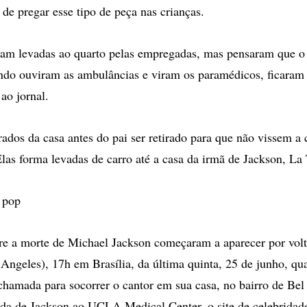
 de pregar esse tipo de peça nas crianças.
ram levadas ao quarto pelas empregadas, mas pensaram que o 
do ouviram as ambulâncias e viram os paramédicos, ficaram 
ao jornal.
rados da casa antes do pai ser retirado para que não vissem a
Elas forma levadas de carro até a casa da irmã de Jackson, La 
 pop
e a morte de Michael Jackson começaram a aparecer por volt
 Angeles), 17h em Brasília, da última quinta, 25 de junho, q
chamada para socorrer o cantor em sua casa, no bairro de Be
ada de Jackson ao UCLA Medical Center, o site de celebrida