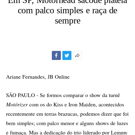
com palco simples e raça de
sempre
Facebook
Twitter
Mais
opções
de
Ariane Fernandes, JB Online
compartilhamento
SÃO PAULO - Se formos comparar o show da turnê
Motörizer
com os do Kiss e Iron Maiden, acontecidos
recentemente em terras brazucas, podemos dizer que foi
bem simples; com palco menor e alguns shows de luzes
e fumaça. Mas a dedicação do trio liderado por Lemmy