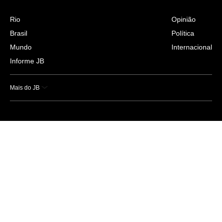
Rio
Opinião
Brasil
Política
Mundo
Internacional
Informe JB
Mais do JB
Esportes
Saúde
Ciência e Tecnologia
Caderno B
Colunistas
Economia
Empresas e Negócios