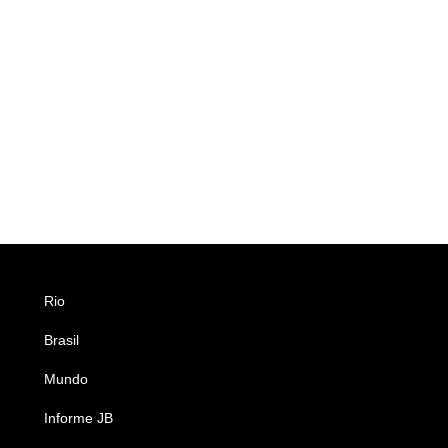
Rio
Esportes
Brasil
Saúde
Mundo
Ciência e Tecnologia
Informe JB
Caderno B