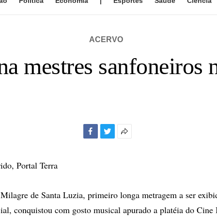
ão
Política
Economia
|
Esportes
Saúde
Ciência
ACERVO
na mestres sanfoneiros n
Facebook
Twitter
Mais
opções
de
do, Portal Terra
compartilhamento
ilagre de Santa Luzia, primeiro longa metragem a ser exibi
cial, conquistou com gosto musical apurado a platéia do Cine B