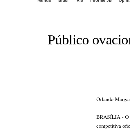
Mundo
Brasil
Rio
Informe JB
Opini
Público ovacio
Orlando Margari
BRASÍLIA - O M
competitiva ofi