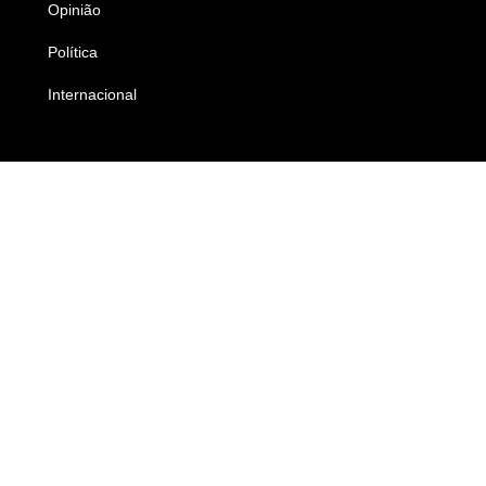
Opinião
Colunistas
Política
Economia
Internacional
Empresas e Negócios