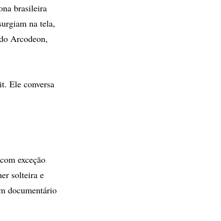
na brasileira
surgiam na tela,
 do Arcodeon,
it. Ele conversa
 com exceção
r solteira e
um documentário