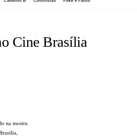
Caderno B
Colunistas
Fake e Fatos
o Cine Brasília
do na mostra
rasília,