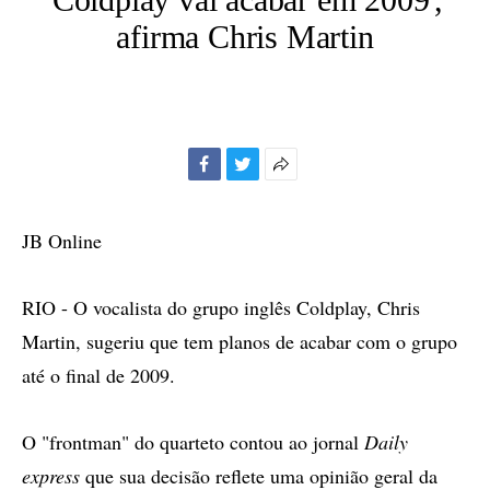
afirma Chris Martin
Facebook
Twitter
Mais
opções
de
JB Online
compartilhamento
RIO - O vocalista do grupo inglês Coldplay, Chris
Martin, sugeriu que tem planos de acabar com o grupo
até o final de 2009.
O "frontman" do quarteto contou ao jornal
Daily
express
que sua decisão reflete uma opinião geral da