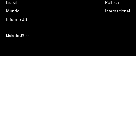
Brasil
Política
Mundo
Internacional
Informe JB
Mais do JB
Esportes
Saúde
Ciência e Tecnologia
Caderno B
Colunistas
Economia
Empresas e Negócios