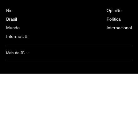
Rio
Opinião
Brasil
Política
Mundo
Internacional
Informe JB
Mais do JB
Esportes
Saúde
Ciência e Tecnologia
Caderno B
Colunistas
Economia
Empresas e Negócios