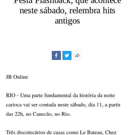
neste sábado, relembra hits
antigos
Facebook
Twitter
Mais
opções
de
JB Online
compartilhamento
RIO - Uma parte fundamental da história da noite
carioca vai ser contada neste sábado, dia 11, a partir
das 22h, no Canecão, no Rio.
Três discotecários de casas como Le Bateau, Chez