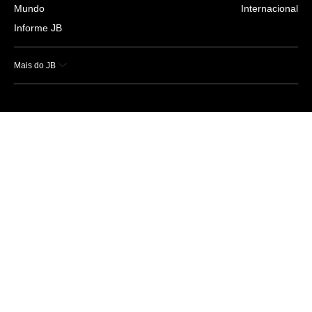
Mundo
Internacional
Informe JB
Mais do JB
Esportes
Saúde
Ciência e Tecnologia
Caderno B
Colunistas
Economia
Empresas e Negócios