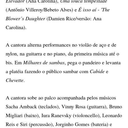
Elevador
(Ana Carolina),
Uma louca tempestade
(Antônio Villeroy/Bebeto Alves) e
É isso aí - 'The
Blower´s Daughter
(Damien Rice/versão: Ana
Carolina).
A cantora alterna performances no violão de aço e de
nylon, na guitarra e no piano, da primeira música até o
bis. Em
Milhares de sambas
, pega o pandeiro e levanta
a platéia fazendo o público sambar com
Cabide
e
Chevette
.
A cantora sobe ao palco acompanhada pelos músicos
Sacha Amback (teclados), Vinny Rosa (guitarra), Bruno
Migliari (baixo), Iura Ranevsky (violoncello), Leonardo
Reis e Siri (percussão), Jorginho Gomes (bateria) e