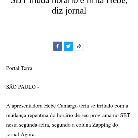
diz jornal
Facebook
Twitter
Mais
opções
de
Portal Terra
compartilhamento
SÃO PAULO -
A apresentadora Hebe Camargo teria se irritado com a
mudança repentina do horário de seu programa no SBT
nesta segunda-feira, segundo a coluna Zapping do
jornal Agora.