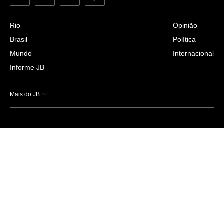
Rio
Opinião
Brasil
Política
Mundo
Internacional
Informe JB
Mais do JB
Esportes
Saúde
Ciência e Tecnologia
Caderno B
Colunistas
Economia
Empresas e Negócios