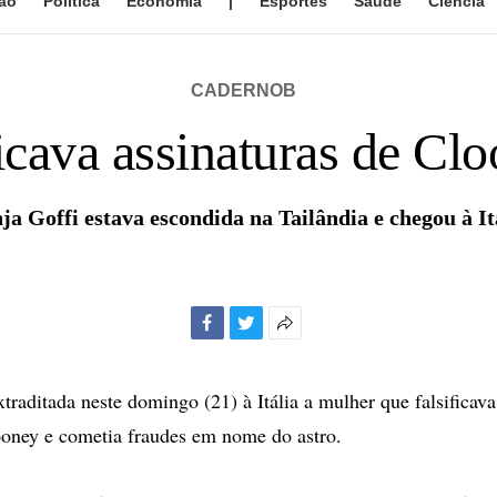
ão
Política
Economia
|
Esportes
Saúde
Ciência
CADERNOB
icava assinaturas de Clo
ja Goffi estava escondida na Tailândia e chegou à It
Facebook
Twitter
Mais
opções
de
traditada neste domingo (21) à Itália a mulher que falsificava
compartilhamento
oney e cometia fraudes em nome do astro.