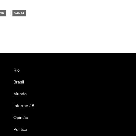
|
TOR
VANJA
Rio
Esportes
Brasil
Saúde
Mundo
Ciência e Tecnologia
Informe JB
Caderno B
Opinião
Colunistas
Política
Economia