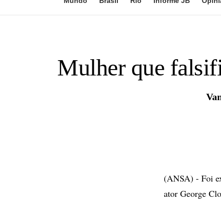
Mundo
Brasil
Rio
Informe JB
Opini
Mulher que falsif
Van
(ANSA) - Foi ex
ator George Clo