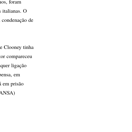
nos, foram
 italianas. O
ma condenação de
ge Clooney tinha
ator compareceu
quer ligação
pensa, em
tá em prisão
 (ANSA)