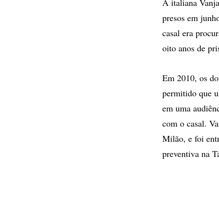
A italiana Vanj
presos em junho
casal era procu
oito anos de pri
Em 2010, os doi
permitido que 
em uma audiênci
com o casal. V
Milão, e foi ent
preventiva na T