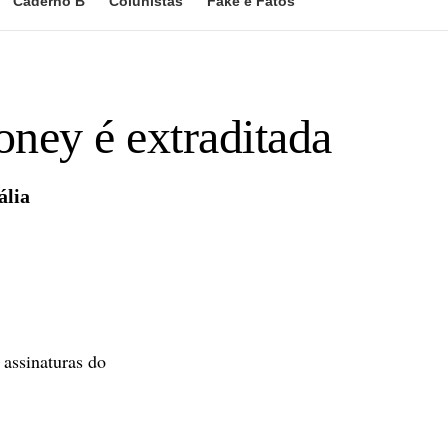
Caderno B
Colunistas
Fake e Fatos
oney é extraditada
ália
 assinaturas do