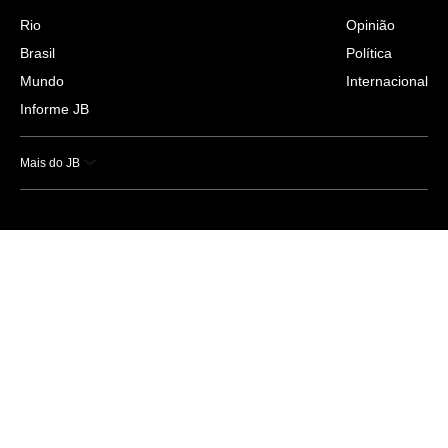
Rio
Opinião
Brasil
Política
Mundo
Internacional
Informe JB
Mais do JB
Esportes
Saúde
Ciência e Tecnologia
Caderno B
Colunistas
Economia
Empresas e Negócios