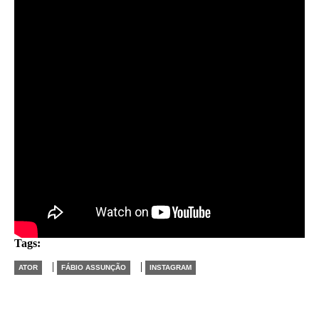
mais 'da hora' que eu já troquei ideia. Por isso que sou
fã dele, de verdade. É muito inteligente."
"Ele veio com a proposta de doar o dinheiro arrecadado
nas plataformas digitais pra instituições de pessoas que
cuidam de pessoas que sofrem com dependência
química. Eu não pensei em aceitar, aceitei de
primeira."
Tags:
|
|
ATOR
FÁBIO ASSUNÇÃO
INSTAGRAM