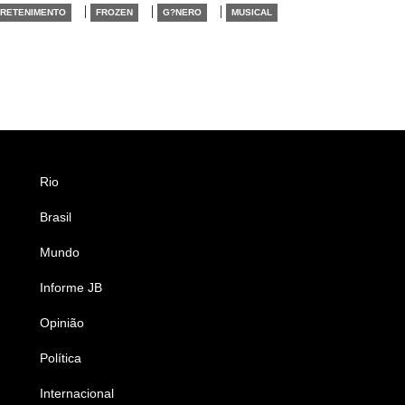
|
|
|
RETENIMENTO
FROZEN
G?NERO
MUSICAL
Rio
Esportes
Brasil
Saúde
Mundo
Ciência e Tecnologia
Informe JB
Caderno B
Opinião
Colunistas
Política
Economia
Internacional
Empresas e Negócios