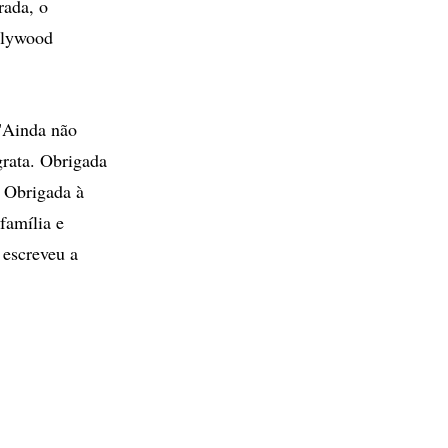
rada, o
llywood
 "Ainda não
grata. Obrigada
. Obrigada à
família e
escreveu a