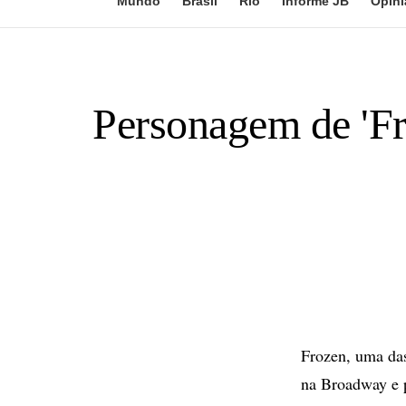
Mundo
Brasil
Rio
Informe JB
Opini
Personagem de 'Fr
Frozen, uma das
na Broadway e p