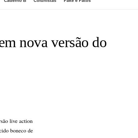
Caderno B
Colunistas
Fake e Fatos
 em nova versão do
ão live action
cido boneco de