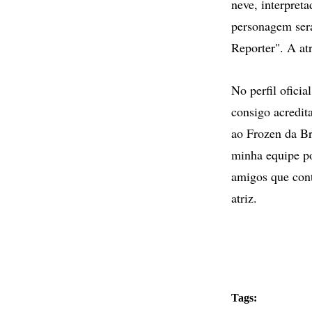
neve, interpret
personagem ser
Reporter". A at
No perfil ofici
consigo acredit
ao Frozen da Br
minha equipe po
amigos que con
atriz.
Tags: