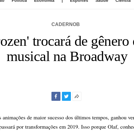
ão
Política
Economia
|
Esportes
Saúde
Ciência
CADERNOB
ozen' trocará de gênero
musical na Broadway
Facebook
Twitter
Mais
opções
de
 animações de maior sucesso dos últimos tempos, ganhou vers
compartilhamento
assará por transformações em 2019. Isso porque Olaf, conhe