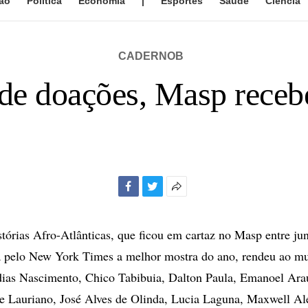
ão
Política
Economia
|
Esportes
Saúde
Ciência
CADERNOB
de doações, Masp receb
Facebook
Twitter
Mais
opções
de
tórias Afro-Atlânticas, que ficou em cartaz no Masp entre ju
compartilhamento
ta pelo New York Times a melhor mostra do ano, rendeu ao m
ias Nascimento, Chico Tabibuia, Dalton Paula, Emanoel Arau
e Lauriano, José Alves de Olinda, Lucia Laguna, Maxwell Al