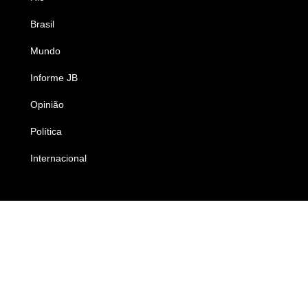
Brasil
Saúde
Mundo
Ciência e Tecnologia
Informe JB
Caderno B
Opinião
Colunistas
Política
Economia
Internacional
Empresas e Negócios