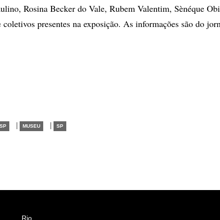
aulino, Rosina Becker do Vale, Rubem Valentim, Sènéque Obi
coletivos presentes na exposição. As informações são do jor
|
|
SP
MUSEU
SP
Rio
Esportes