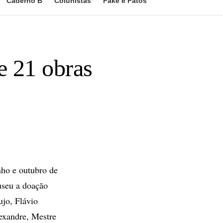
Caderno B
Colunistas
Fake e Fatos
e 21 obras
nho e outubro de
useu a doação
jo, Flávio
exandre, Mestre