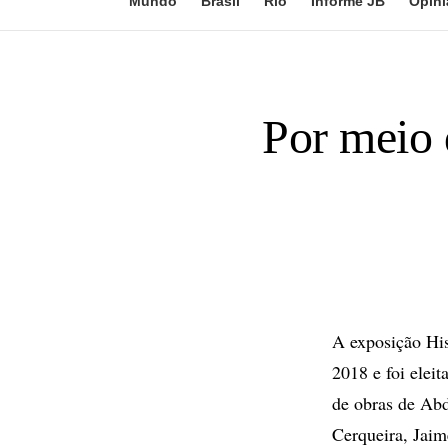
Mundo
Brasil
Rio
Informe JB
Opini
Por meio 
A exposição His
2018 e foi elei
de obras de Abd
Cerqueira, Jaim